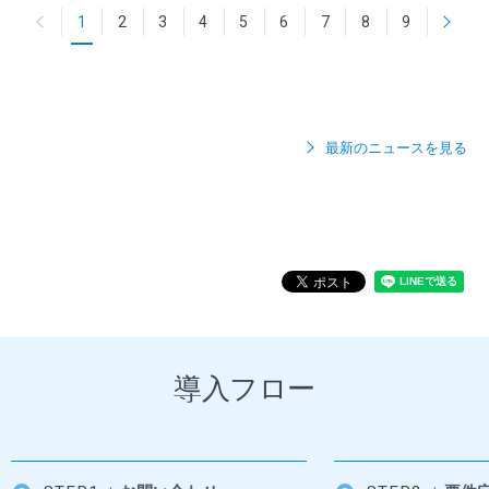
1
2
3
次へ
4
5
6
7
8
9
最新のニュースを見る
導入フロー