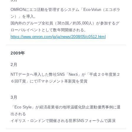
OMRONにエコ活動を管理するシステム「Eco‐Volun（エコボラ
ン）」を導入。
国内外のグループ全社員（38カ国／約35,000人）が参加するグ
ローバルイベントとして数年間開催される。
https://www.omron.com/jp/ja/news/2008/05/c0512.html
2009年
2月
NTTデータへ導入した弊社SNS「Nexti」が「平成２０年度第２
６回IT賞」にてITマネジメント革新賞を受賞
3月
「Eco Style」が経済産業省の地球温暖化防止運動優秀事例に選
出される
イギリス・ロンドンで開催される世界SNSフォーラムで講演