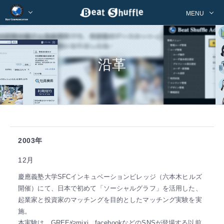
MENU
沿革
2003年
12月
慶應義塾大学SFCインキュベーションビレッジ（六本木ヒルズ
開催）にて、日本で初めて「ソーシャルグラフ」を活用した、
起業家と投資家のマッチングを目的としたマッチング実験を実
施。
本実験は、GREEやmixi、facebookなどのSNSが登場する以前