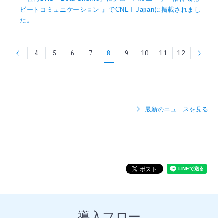
ビートコミュニケーション 』でCNET Japanに掲載されまし
た。
4
5
6
次へ
7
8
9
10
11
12
最新のニュースを見る
導入フロー