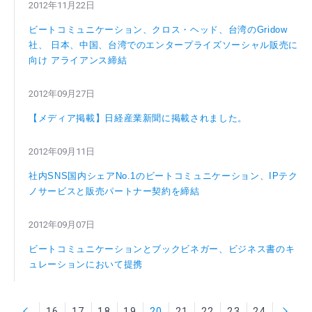
2012年11月22日
ビートコミュニケーション、クロス・ヘッド、台湾のGridow
社、 日本、中国、台湾でのエンタープライズソーシャル販売に
向け アライアンス締結
2012年09月27日
【メディア掲載】日経産業新聞に掲載されました。
2012年09月11日
社内SNS国内シェアNo.1のビートコミュニケーション、IPテク
ノサービスと販売パートナー契約を締結
2012年09月07日
ビートコミュニケーションとブックビネガー、ビジネス書のキ
ュレーションにおいて提携
16
17
18
次へ
19
20
21
22
23
24