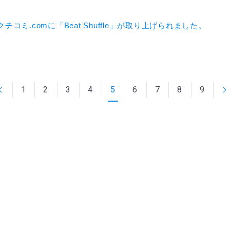
クチコミ.comに「Beat Shuffle」が取り上げられました。
1
2
3
4
5
6
7
8
9