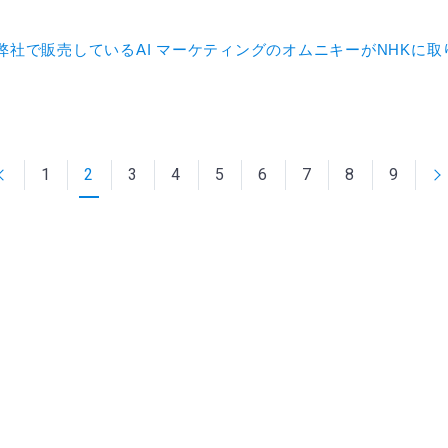
弊社で販売しているAI マーケティングのオムニキーがNHKに
1
2
3
4
5
6
7
8
9