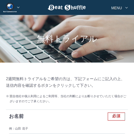
MENU
無料トライアル
2週間無料トライアルをご希望の方は、下記フォームにご記入の上、
送信内容を確認するボタンをクリックして下さい。
※
競合他社や個人利用によるご利用等、当社の判断によりお断りさせていただく場合がご
ざいますのでご了承ください。
お名前
必須
例：山田 花子