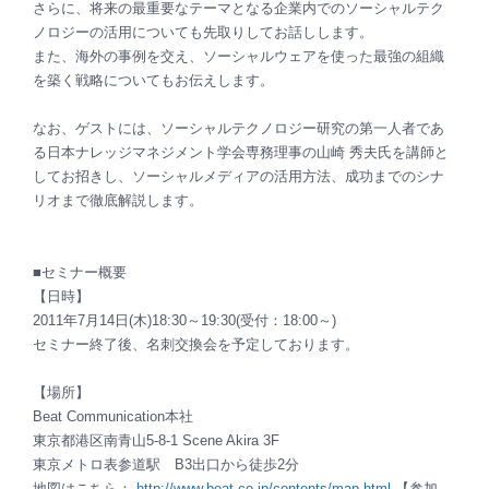
さらに、将来の最重要なテーマとなる企業内でのソーシャルテク
ノロジーの活用についても先取りしてお話しします。
また、海外の事例を交え、ソーシャルウェアを使った最強の組織
を築く戦略についてもお伝えします。
なお、ゲストには、ソーシャルテクノロジー研究の第一人者であ
る日本ナレッジマネジメント学会専務理事の山崎 秀夫氏を講師と
してお招きし、ソーシャルメディアの活用方法、成功までのシナ
リオまで徹底解説します。
■セミナー概要
【日時】
2011年7月14日(木)18:30～19:30(受付：18:00～)
セミナー終了後、名刺交換会を予定しております。
【場所】
Beat Communication本社
東京都港区南青山5-8-1 Scene Akira 3F
東京メトロ表参道駅 B3出口から徒歩2分
地図はこちら：
http://www.beat.co.jp/contents/map.html
【参加