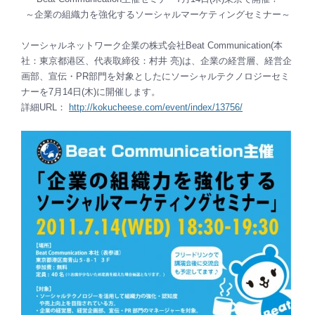
～企業の組織力を強化するソーシャルマーケティングセミナー～
ソーシャルネットワーク企業の株式会社Beat Communication(本
社：東京都港区、代表取締役：村井 亮)は、企業の経営層、経営企
画部、宣伝・PR部門を対象としたにソーシャルテクノロジーセミ
ナーを7月14日(木)に開催します。
詳細URL：
http://kokucheese.com/event/index/13756/