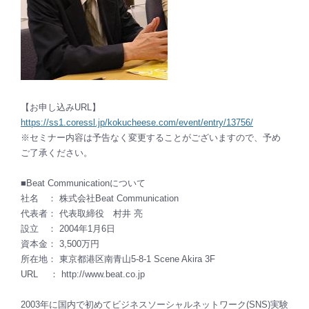
【お申し込みURL】
https://ss1.coressl.jp/kokucheese.com/event/entry/13756/
※セミナー内容は予告なく変更することがございますので、予め
ご了承ください。
■Beat Communicationについて
社名 ： 株式会社Beat Communication
代表者： 代表取締役 村井 亮
設立 ： 2004年1月6日
資本金： 3,500万円
所在地： 東京都港区南青山5-8-1 Scene Akira 3F
URL ： http://www.beat.co.jp
2003年に国内で初めてビジネスソーシャルネットワーク(SNS)実験