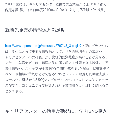
2011年度には、キャリアセンター経由での企業紹介により"107名"が
内定を獲 得。（※前年度2010年の"19名"に対して"5倍以上"の成果）
就職先企業の情報源と満足度
http://www.atpress.ne.jp/releases/27974/3_3.png
上記のグラフから
は、学生にとって重要な情報源として、「学内説明会」の出席や「キ
ャリアセンターへの相談」が、比較的に満足度が高いことが分かる。
また、「就職ナビ」は、麗澤大学に届く求人を検索できる以外に、卒
業生情報や、スタッフが企業訪問(年間約700件)した記録、就職支援イ
ベントや相談の予約などができるSNSとシステム連携した就職支援シ
ステムだ。SNSからSSO(シングルサインオン)でストレスなくアクセ
スができ、コミュニティで紹介された企業情報をより詳しく調べるこ
とができる。
キャリアセンターの活用が活発に。学内SNS導入